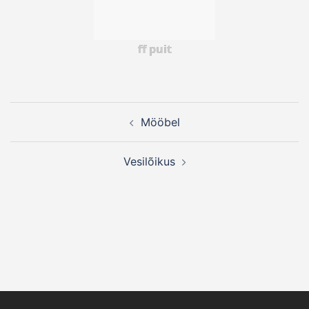
ff puit
Post
Mööbel
navigation
Vesilõikus