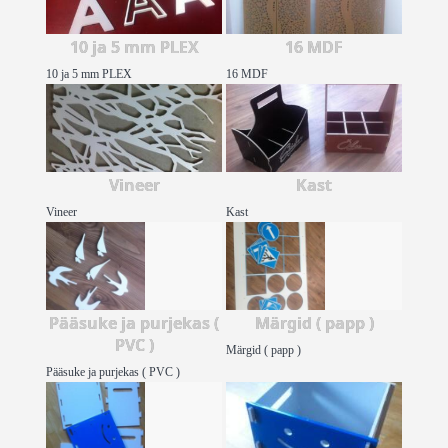
10 ja 5 mm PLEX
16 MDF
10 ja 5 mm PLEX
16 MDF
Vineer
Kast
Vineer
Kast
Pääsuke ja purjekas (
Märgid ( papp )
PVC )
Märgid ( papp )
Pääsuke ja purjekas ( PVC )