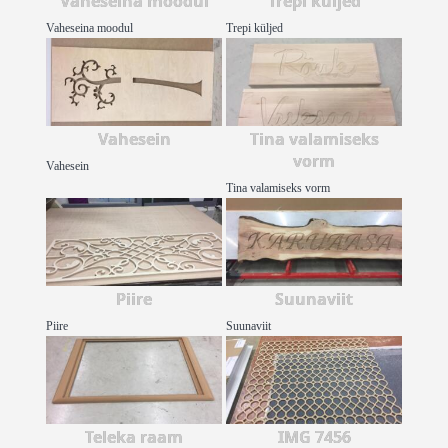
Vaheseina moodul
Trepi küljed
Vaheseina moodul
Trepi küljed
Vahesein
Tina valamiseks
vorm
Vahesein
Tina valamiseks vorm
Piire
Suunaviit
Piire
Suunaviit
Teleka raam
IMG 7456