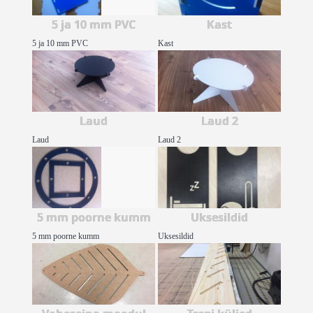
5 ja 10 mm PVC
Kast
5 ja 10 mm PVC
Kast
Laud
Laud 2
Laud
Laud 2
5 mm poorne kumm
Uksesildid
5 mm poorne kumm
Uksesildid