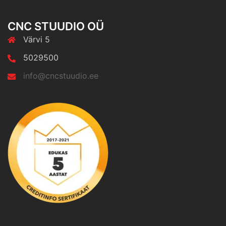
CNC STUUDIO OÜ
Värvi 5
5029500
info@cncstuudio.ee