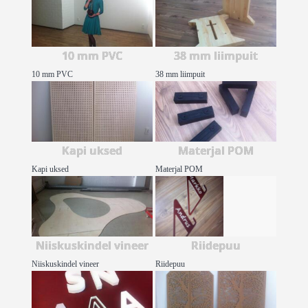
10 mm PVC
38 mm liimpuit
10 mm PVC
38 mm liimpuit
Kapi uksed
Materjal POM
Kapi uksed
Materjal POM
Niiskuskindel vineer
Riidepuu
Niiskuskindel vineer
Riidepuu