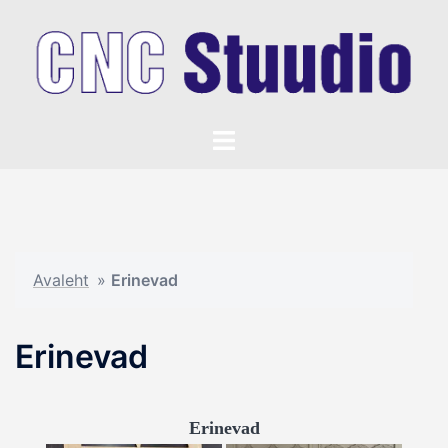
Skip
to
content
Toggle
menu
Avaleht
»
Erinevad
Erinevad
Erinevad