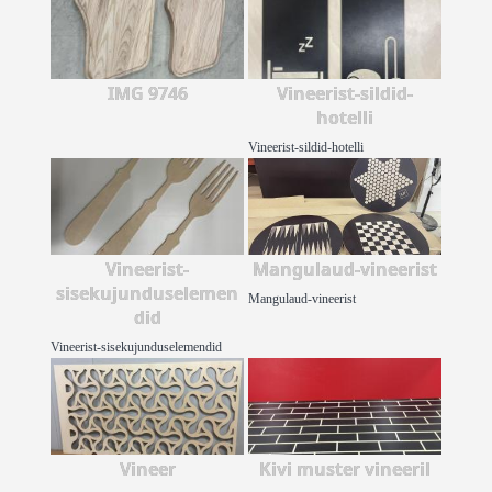
IMG 9746
Vineerist-sildid-
hotelli
Vineerist-sildid-hotelli
Vineerist-
Mangulaud-vineerist
sisekujunduselemen
Mangulaud-vineerist
did
Vineerist-sisekujunduselemendid
Vineer
Kivi muster vineeril