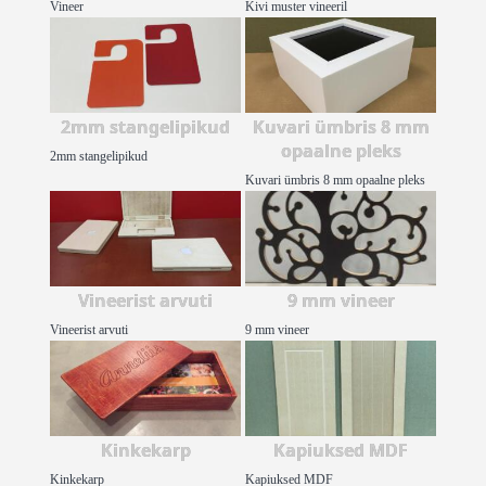
Vineer
Kivi muster vineeril
2mm stangelipikud
Kuvari ümbris 8 mm
opaalne pleks
2mm stangelipikud
Kuvari ümbris 8 mm opaalne pleks
Vineerist arvuti
9 mm vineer
Vineerist arvuti
9 mm vineer
Kinkekarp
Kapiuksed MDF
Kinkekarp
Kapiuksed MDF