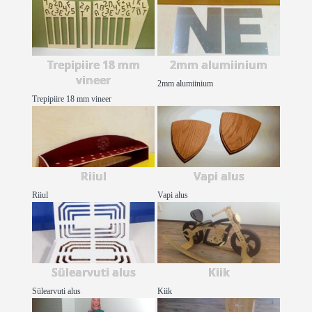
Trepipiire 18 mm
2mm alumiinium
vineer
2mm alumiinium
Trepipiire 18 mm vineer
Riiul
Vapi alus
Riiul
Vapi alus
Sülearvuti alus
Kiik
Sülearvuti alus
Kiik