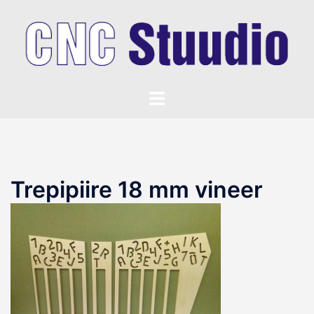
Skip
to
content
Toggle
menu
Trepipiire 18 mm vineer